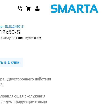
рт ELS12x50-S
12x50-S
 складе:
31 шт
В пути:
0 шт
ь в 1 клик
а : Двустороннего действия
12
аправляющая скольжения
гие демпфирующие кольца