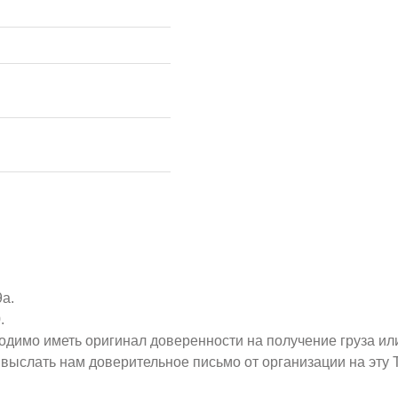
9а.
.
ходимо иметь оригинал доверенности на получение груза ил
о выслать нам доверительное письмо от организации на эт