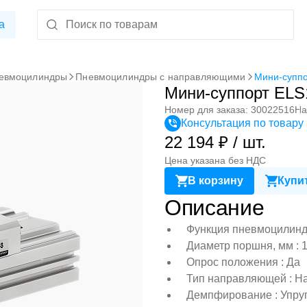
а
евмоцилиндры
Пневмоцилиндры с направляющими
Мини-суппо
Мини-суппорт ELS
Номер для заказа: 30022516
На
Консультация по товару
22 194 ₽ / шт.
Цена указана без НДС
В корзину
Купит
Описание
Функция пневмоцилиндр
Диаметр поршня, мм : 
Опрос положения : Да
Тип направляющей : Н
Демпфирование : Упру