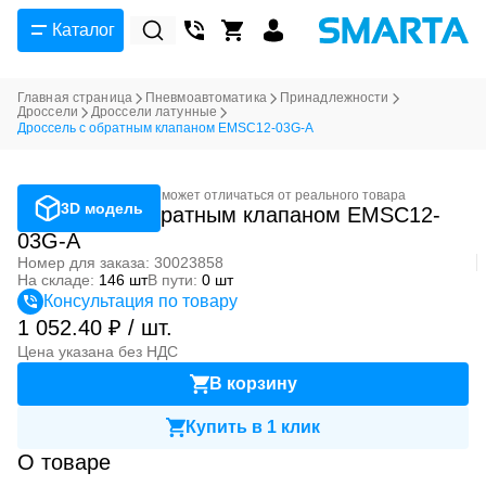
Каталог
Главная страница
Пневмоавтоматика
Принадлежности
Дроссели
Дроссели латунные
Дроссель с обратным клапаном EMSC12-03G-A
Фотография может отличаться от реального товара
3D модель
Дроссель с обратным клапаном EMSC12-
03G-A
Номер для заказа: 30023858
На складе:
146 шт
В пути:
0 шт
Консультация по товару
1 052.40 ₽ / шт.
Цена указана без НДС
В корзину
Купить в 1 клик
О товаре