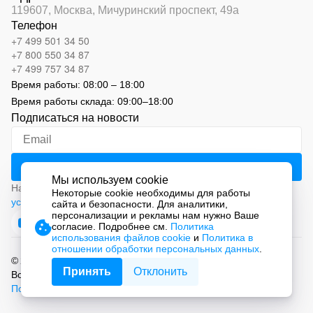
119607, Москва,
Мичуринский проспект, 49а
Телефон
+7 499 501 34 50
+7 800 550 34 87
+7 499 757 34 87
Время работы:
08:00 – 18:00
Время работы склада:
09:00
–
18:00
Подписаться на новости
Мы используем cookie
Нажимая на кнопку «Подписаться», вы соглашаетесь с
Некоторые cookie необходимы для работы
условиями обработки персональных данных
сайта и безопасности. Для аналитики,
персонализации и рекламы нам нужно Ваше
согласие. Подробнее см.
Политика
использования файлов cookie
и
Политика в
отношении обработки персональных данных
.
© 2026 ООО «СМАРТ Автоматизация»
Принять
Отклонить
Все права защищены.
Политика обработки персональных данных