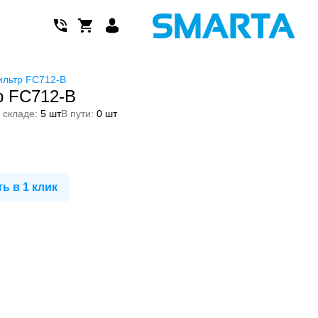
льтр FC712-B
р FC712-B
 складе:
5 шт
В пути:
0 шт
ь в 1 клик