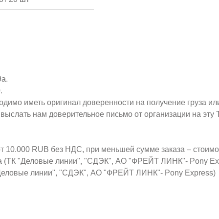
9а.
.
ходимо иметь оригинал доверенности на получение груза ил
о выслать нам доверительное письмо от организации на эт
от 10.000 RUB без НДС, при меньшей сумме заказа – стоим
а (ТК "Деловые линии", "СДЭК", АО "ФРЕЙТ ЛИНК"- Pony Ex
Деловые линии", "СДЭК", АО "ФРЕЙТ ЛИНК"- Pony Express)