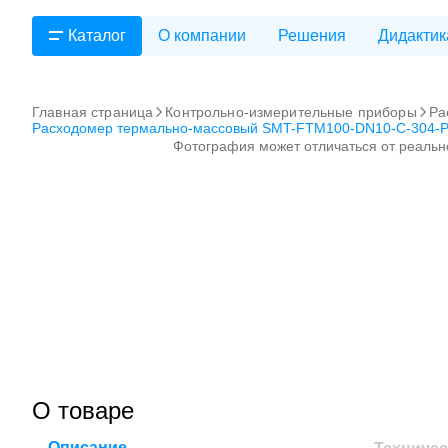
Каталог
О компании
Решения
Дидактик
Главная страница
Контрольно-измерительные приборы
Ра
Расходомер термально-массовый SMT-FTM100-DN10-C-304-
Фотография может отличаться от реальн
О товаре
Описание