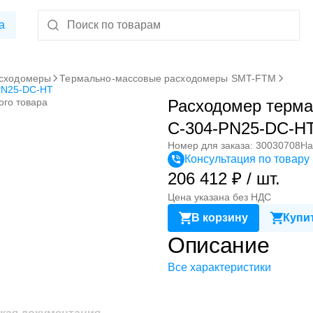
а
сходомеры
Термально-массовые расходомеры SMT-FTM
PN25-DC-HT
ого товара
Расходомер терм
C-304-PN25-DC-H
Номер для заказа: 30030708
На
Консультация по товару
206 412 ₽ / шт.
Цена указана без НДС
В корзину
Купит
Описание
Все характеристики