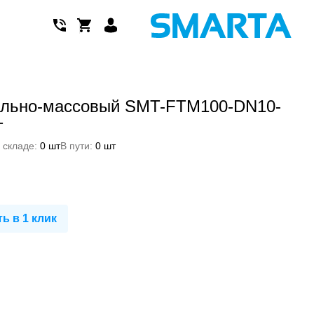
ально-массовый SMT-FTM100-DN10-
T
 складе:
0 шт
В пути:
0 шт
ь в 1 клик