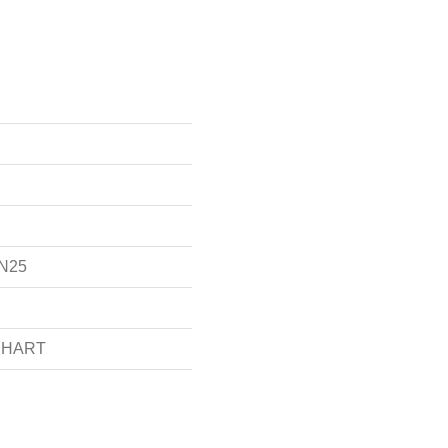
N25
, HART