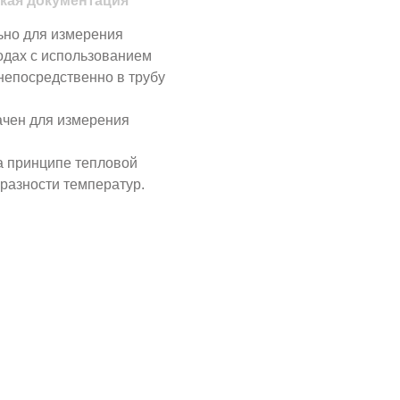
кая документация
ьно для измерения
одах с использованием
непосредственно в трубу
чен для измерения
а принципе тепловой
 разности температур.