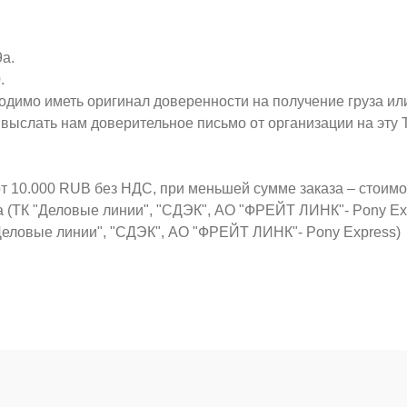
9а.
.
ходимо иметь оригинал доверенности на получение груза ил
о выслать нам доверительное письмо от организации на эт
от 10.000 RUB без НДС, при меньшей сумме заказа – стоим
а (ТК "Деловые линии", "СДЭК", АО "ФРЕЙТ ЛИНК"- Pony Ex
Деловые линии", "СДЭК", АО "ФРЕЙТ ЛИНК"- Pony Express)