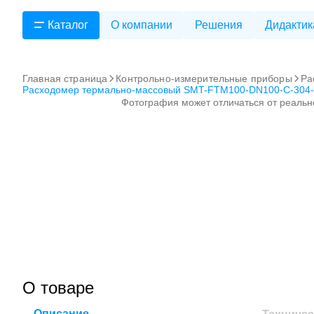
Каталог
О компании
Решения
Дидактик
Главная страница
Контрольно-измерительные приборы
Ра
Расходомер термально-массовый SMT-FTM100-DN100-C-304-
Фотография может отличаться от реальн
О товаре
Описание