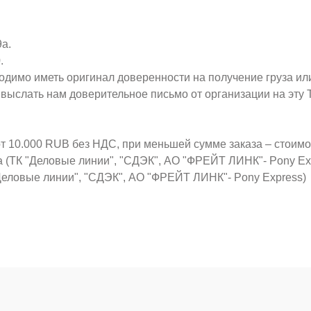
9а.
.
ходимо иметь оригинал доверенности на получение груза ил
о выслать нам доверительное письмо от организации на эт
от 10.000 RUB без НДС, при меньшей сумме заказа – стоим
а (ТК "Деловые линии", "СДЭК", АО "ФРЕЙТ ЛИНК"- Pony Ex
Деловые линии", "СДЭК", АО "ФРЕЙТ ЛИНК"- Pony Express)