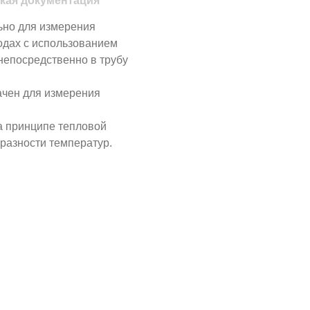
кая документация
ьно для измерения
одах с использованием
непосредственно в трубу
чен для измерения
а принципе тепловой
 разности температур.