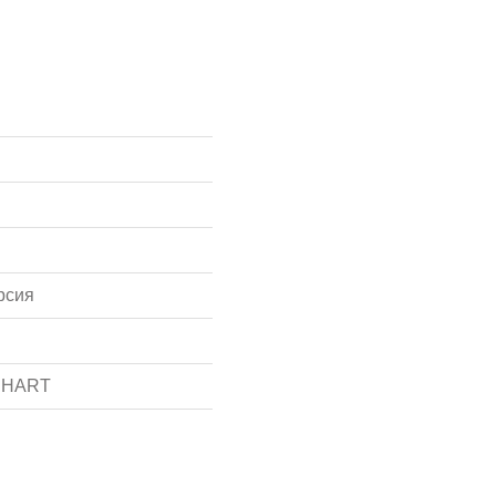
рсия
, HART