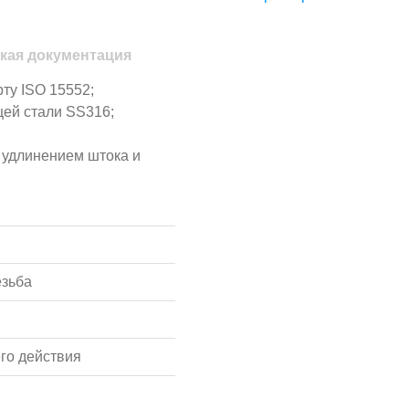
кая документация
ту ISO 15552;
ей стали SS316;
 удлинением штока и
езьба
го действия