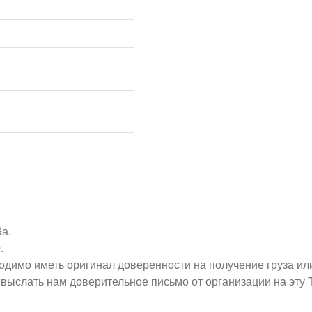
9а.
.
ходимо иметь оригинал доверенности на получение груза ил
о выслать нам доверительное письмо от организации на эт