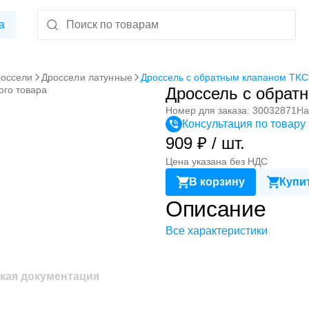
а
оссели
Дроссели латунные
Дроссель с обратным клапаном TK
ого товара
Дроссель с обрат
Номер для заказа: 30032871
На
Консультация по товару
909 ₽ / шт.
Цена указана без НДС
В корзину
Купит
Описание
Все характеристики
кая документация