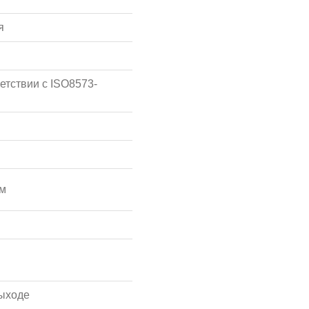
я
етствии с ISO8573-
мм
ыходе