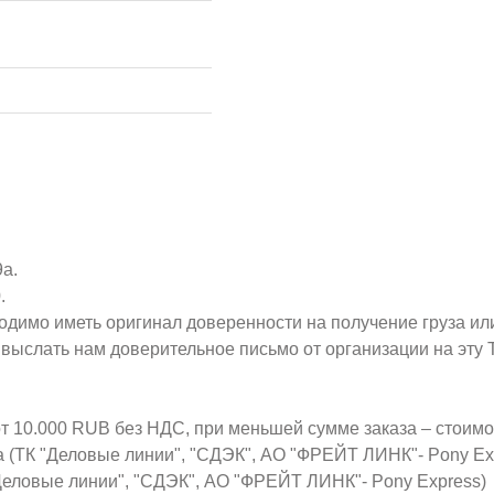
9а.
.
ходимо иметь оригинал доверенности на получение груза ил
о выслать нам доверительное письмо от организации на эт
от 10.000 RUB без НДС, при меньшей сумме заказа – стоим
а (ТК "Деловые линии", "СДЭК", АО "ФРЕЙТ ЛИНК"- Pony Ex
Деловые линии", "СДЭК", АО "ФРЕЙТ ЛИНК"- Pony Express)