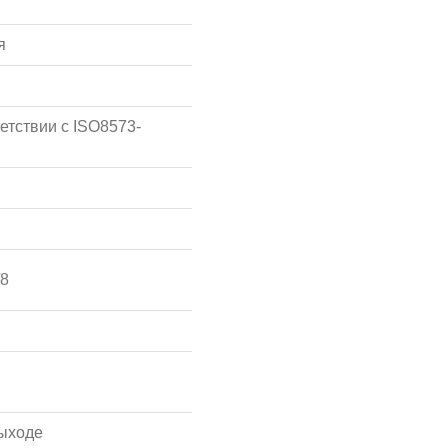
я
етствии с ISO8573-
/8
ыходе