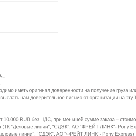
9а.
.
ходимо иметь оригинал доверенности на получение груза ил
о выслать нам доверительное письмо от организации на эт
от 10.000 RUB без НДС, при меньшей сумме заказа – стоим
а (ТК "Деловые линии", "СДЭК", АО "ФРЕЙТ ЛИНК"- Pony Ex
Деловые линии", "СДЭК", АО "ФРЕЙТ ЛИНК"- Pony Express)