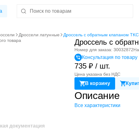
а
оссели
Дроссели латунные
Дроссель с обратным клапаном TK
ого товара
Дроссель с обра
Номер для заказа: 30032872
На
Консультация по товару
735 ₽ / шт.
Цена указана без НДС
В корзину
Купит
Описание
Все характеристики
кая документация