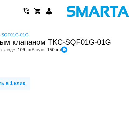
C-SQF01G-01G
тным клапаном TKC-SQF01G-01G
 складе:
109 шт
В пути:
150 шт
ь в 1 клик