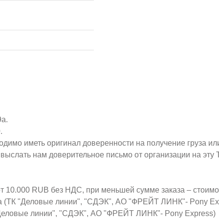
9а.
.
ходимо иметь оригинал доверенности на получение груза ил
о выслать нам доверительное письмо от организации на эт
от 10.000 RUB без НДС, при меньшей сумме заказа – стоим
а (ТК "Деловые линии", "СДЭК", АО "ФРЕЙТ ЛИНК"- Pony Ex
Деловые линии", "СДЭК", АО "ФРЕЙТ ЛИНК"- Pony Express)