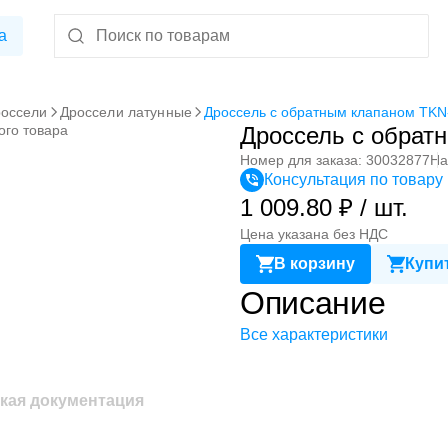
а
оссели
Дроссели латунные
Дроссель с обратным клапаном TK
ого товара
Дроссель с обрат
Номер для заказа: 30032877
На
Консультация по товару
1 009.80 ₽ / шт.
Цена указана без НДС
В корзину
Купит
Описание
Все характеристики
кая документация