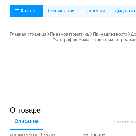
Каталог
О компании
Решения
Дидактик
Главная страница
Пневмоавтоматика
Принадлежности
Др
Фотография может отличаться от реальн
О товаре
Описание
Техничес
Минимальный заказ
от 200 шт