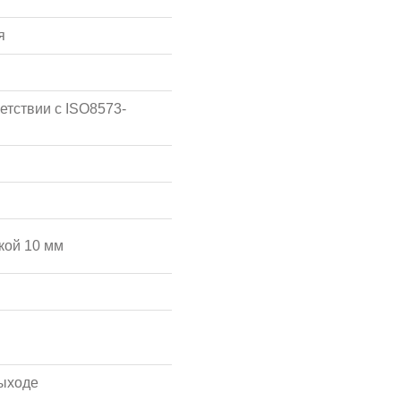
я
етствии с ISO8573-
кой 10 мм
ыходе