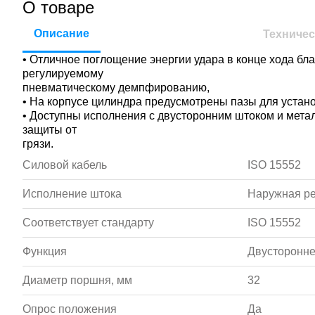
О товаре
Описание
Техничес
• Отличное поглощение энергии удара в конце хода бл
регулируемому
пневматическому демпфированию,
• На корпусе цилиндра предусмотрены пазы для устан
• Доступны исполнения с двусторонним штоком и мета
защиты от
грязи.
Силовой кабель
ISO 15552
Исполнение штока
Наружная р
Соответствует стандарту
ISO 15552
Функция
Двусторонне
Диаметр поршня, мм
32
Опрос положения
Да