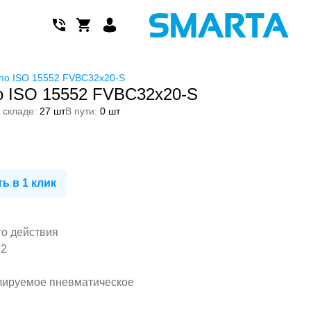
по ISO 15552 FVBC32x20-S
 ISO 15552 FVBC32x20-S
 складе:
27 шт
В пути:
0 шт
ь в 1 клик
го действия
32
лируемое пневматическое