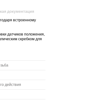
кая документация
агодаря встроенному
овки датчиков положения,
ллическим скребком для
езьба
го действия