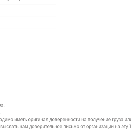
9а.
.
ходимо иметь оригинал доверенности на получение груза ил
о выслать нам доверительное письмо от организации на эт