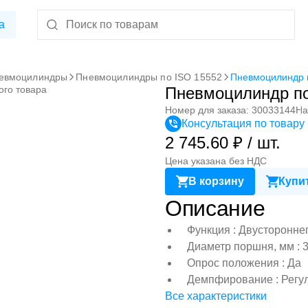
а
евмоцилиндры
Пневмоцилиндры по ISO 15552
Пневмоцилиндр 
ого товара
Пневмоцилиндр по
Номер для заказа: 30033144
На
Консультация по товару
2 745.60 ₽ / шт.
Цена указана без НДС
В корзину
Купит
Описание
Функция : Двусторонне
Диаметр поршня, мм : 
Опрос положения : Да
Демпфирование : Регу
Все характеристики