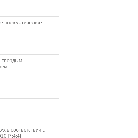
е пневматическое
с твёрдым
ием
ух в соответствии с
10 [7:4:4]