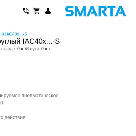
й IAC40x...-S
углый IAC40x...-S
 складе:
0 шт
В пути:
0 шт
лируемое пневматическое
40
го действия