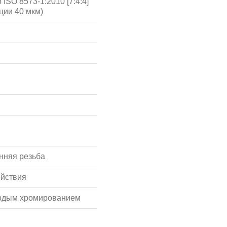
ISO 8573-1:2010 [7:4:4]
ции 40 мкм)
нняя резьба
ействия
ёрдым хромированием