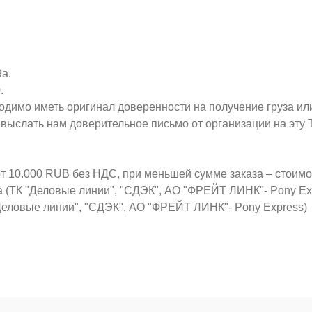
9а.
.
ходимо иметь оригинал доверенности на получение груза ил
о выслать нам доверительное письмо от организации на эт
от 10.000 RUB без НДС, при меньшей сумме заказа – стоим
а (ТК "Деловые линии", "СДЭК", АО "ФРЕЙТ ЛИНК"- Pony Ex
Деловые линии", "СДЭК", АО "ФРЕЙТ ЛИНК"- Pony Express)