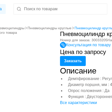
а
евмоцилиндры
Пневмоцилиндры круглые
Пневмоцилиндр круглы
ого товара
Пневмоцилиндр кр
Номер для заказа: 30033205
На
Консультация по товару
Цена по запросу
Заказать
Описание
Демпфирование : Регу
Диаметр поршня, мм : 
Опрос положения : Да
Функция : Двусторонне
Все характеристики