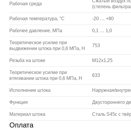
Сжатый воздух по 
Рабочая среда
(степень фильтра
Рабочая температура, °С
-20 … +80
Рабочее давление, МПа
0,1 … 1,0
Теоретическое усилие при
753
выдвижении штока при 0,6 МПа, Н
Резьба на штоке
M12x1,25
Теоретическое усилие при
633
втягивании штока при 0,6 МПа, Н
Исполнение штока
Наружная/внутре
Функция
Двустороннего д
Материал штока
Сталь S45c с тв
Оплата