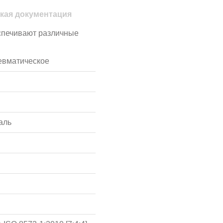
кая документация
спечивают различные
евматическое
аль