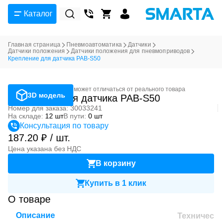
Каталог
Главная страница
Пневмоавтоматика
Датчики
Датчики положения
Датчики положения для пневмоприводов
Крепление для датчика PAB-S50
Фотография может отличаться от реального товара
3D модель
Крепление для датчика PAB-S50
Номер для заказа: 30033241
На складе:
12 шт
В пути:
0 шт
Консультация по товару
187.20 ₽ / шт.
Цена указана без НДС
В корзину
Купить в 1 клик
О товаре
Описание
Техническ