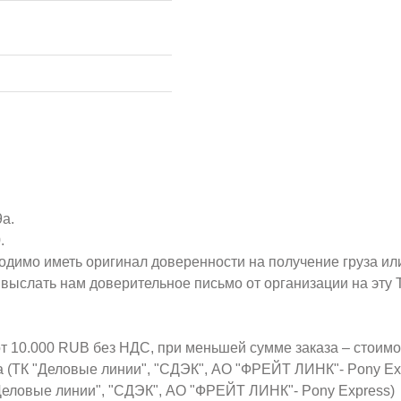
9а.
.
ходимо иметь оригинал доверенности на получение груза ил
о выслать нам доверительное письмо от организации на эт
от 10.000 RUB без НДС, при меньшей сумме заказа – стоим
а (ТК "Деловые линии", "СДЭК", АО "ФРЕЙТ ЛИНК"- Pony Ex
Деловые линии", "СДЭК", АО "ФРЕЙТ ЛИНК"- Pony Express)