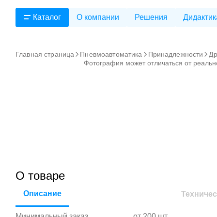
Каталог
О компании
Решения
Дидактик
Главная страница
Пневмоавтоматика
Принадлежности
Др
Фотография может отличаться от реальн
О товаре
Описание
Техничес
Минимальный заказ
от 200 шт