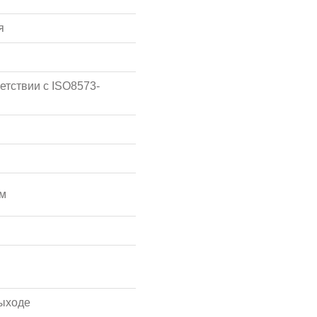
я
етствии с ISO8573-
мм
ыходе