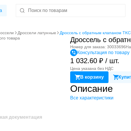
а
оссели
Дроссели латунные
Дроссель с обратным клапаном TK
ого товара
Дроссель с обрат
Номер для заказа: 30033696
На
Консультация по товару
1 032.60 ₽ / шт.
Цена указана без НДС
В корзину
Купит
Описание
Все характеристики
кая документация