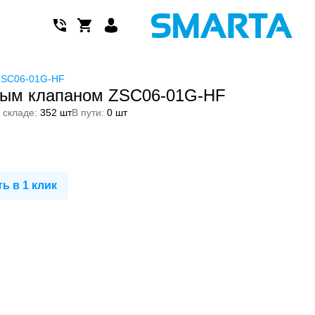
 ZSC06-01G-HF
ным клапаном ZSC06-01G-HF
 складе:
352 шт
В пути:
0 шт
ь в 1 клик