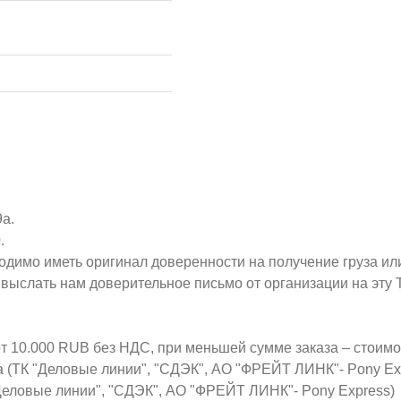
9а.
.
ходимо иметь оригинал доверенности на получение груза ил
о выслать нам доверительное письмо от организации на эт
от 10.000 RUB без НДС, при меньшей сумме заказа – стоим
а (ТК "Деловые линии", "СДЭК", АО "ФРЕЙТ ЛИНК"- Pony Ex
Деловые линии", "СДЭК", АО "ФРЕЙТ ЛИНК"- Pony Express)