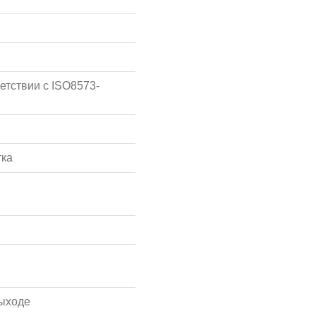
етствии с ISO8573-
тка
ыходе