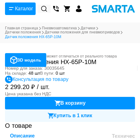
Каталог
Главная страница
Пневмоавтоматика
Датчики
Датчики положения
Датчики положения для пневмоприводов
Датчик положения HX-65P-10M
Фотография может отличаться от реального товара
3D модель
Датчик положения HX-65P-10M
Номер для заказа: 30035645
На складе:
48 шт
В пути:
0 шт
Консультация по товару
2 299.20 ₽ / шт.
Цена указана без НДС
В корзину
Купить в 1 клик
О товаре
Описание
Техническ