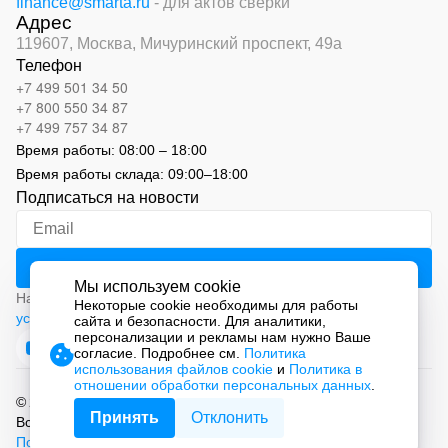
finance@smarta.ru
- для актов сверки
Адрес
119607, Москва,
Мичуринский проспект, 49а
Телефон
+7 499 501 34 50
+7 800 550 34 87
+7 499 757 34 87
Время работы:
08:00 – 18:00
Время работы склада:
09:00
–
18:00
Подписаться на новости
Мы используем cookie
Нажимая на кнопку «Подписаться», вы соглашаетесь с
Некоторые cookie необходимы для работы
условиями обработки персональных данных
сайта и безопасности. Для аналитики,
персонализации и рекламы нам нужно Ваше
согласие. Подробнее см.
Политика
использования файлов cookie
и
Политика в
отношении обработки персональных данных
.
© 2026 ООО «СМАРТ Автоматизация»
Принять
Отклонить
Все права защищены.
Политика обработки персональных данных