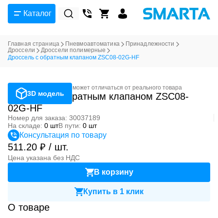
Каталог
Главная страница
Пневмоавтоматика
Принадлежности
Дроссели
Дроссели полимерные
Дроссель с обратным клапаном ZSC08-02G-HF
Фотография может отличаться от реального товара
3D модель
Дроссель с обратным клапаном ZSC08-
02G-HF
Номер для заказа: 30037189
На складе:
0 шт
В пути:
0 шт
Консультация по товару
511.20 ₽ / шт.
Цена указана без НДС
В корзину
Купить в 1 клик
О товаре