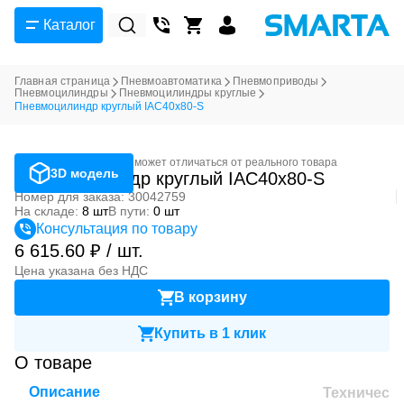
Каталог
Главная страница
Пневмоавтоматика
Пневмоприводы
Пневмоцилиндры
Пневмоцилиндры круглые
Пневмоцилиндр круглый IAC40x80-S
Фотография может отличаться от реального товара
3D модель
Пневмоцилиндр круглый IAC40x80-S
Номер для заказа: 30042759
На складе:
8 шт
В пути:
0 шт
Консультация по товару
6 615.60 ₽ / шт.
Цена указана без НДС
В корзину
Купить в 1 клик
О товаре
Описание
Техническ