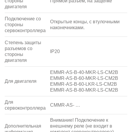
стороны
Прямой разъем, на защелке
двигателя
Подключение со
Открытые концы, с втулочными
стороны
наконечниками.
сервоконтроллера
Степень защиты
разъемов со
IP20
стороны
двигателя
EMMR-AS-B-40-MKR-LS-CM2B
EMMR-AS-B-60-MKR-LS-CM2B
Для двигателя
EMMR-AS-B-60-LKR-LS-CM2B
EMMR-AS-B-80-MKR-LS-CM2B
Для
CMMR-AS- …
сервоконтроллера
Внимание! Подключение к
Дополнительная
внешнему реле (не входит в
информация
комплект сервоконтроллера),