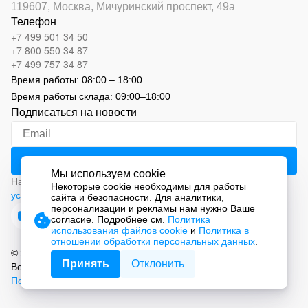
119607, Москва,
Мичуринский проспект, 49а
Телефон
+7 499 501 34 50
+7 800 550 34 87
+7 499 757 34 87
Время работы:
08:00 – 18:00
Время работы склада:
09:00
–
18:00
Подписаться на новости
Мы используем cookie
Нажимая на кнопку «Подписаться», вы соглашаетесь с
Некоторые cookie необходимы для работы
условиями обработки персональных данных
сайта и безопасности. Для аналитики,
персонализации и рекламы нам нужно Ваше
согласие. Подробнее см.
Политика
использования файлов cookie
и
Политика в
отношении обработки персональных данных
.
© 2026 ООО «СМАРТ Автоматизация»
Принять
Отклонить
Все права защищены.
Политика обработки персональных данных