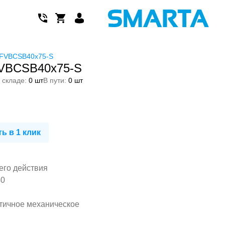
 FVBCSB40x75-S
VBCSB40x75-S
 складе:
0 шт
В пути:
0 шт
ь в 1 клик
его действия
40
тичное механическое