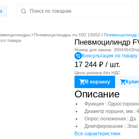
а
евмоцилиндры
Пневмоцилиндры по ISO 15552
Пневмоцилиндр
ого товара
Пневмоцилиндр F
Номер для заказа: 30043543
На
Консультация по товару
17 244 ₽ / шт.
Цена указана без НДС
В корзину
Купит
Описание
Функция : Односторонн
Диаметр поршня, мм : 
Опрос положения : Да
Демпфирование : Элас
Все характеристики