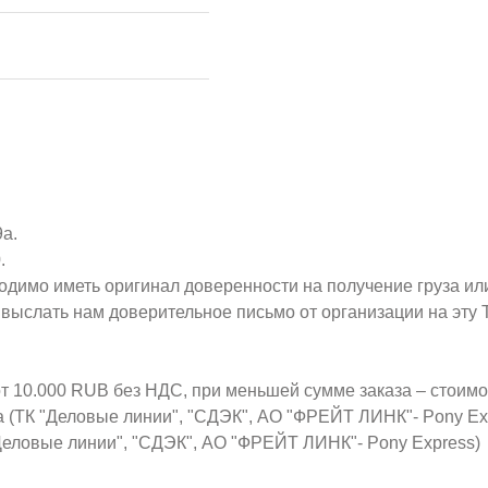
9а.
.
ходимо иметь оригинал доверенности на получение груза ил
о выслать нам доверительное письмо от организации на эт
от 10.000 RUB без НДС, при меньшей сумме заказа – стоим
а (ТК "Деловые линии", "СДЭК", АО "ФРЕЙТ ЛИНК"- Pony Ex
Деловые линии", "СДЭК", АО "ФРЕЙТ ЛИНК"- Pony Express)