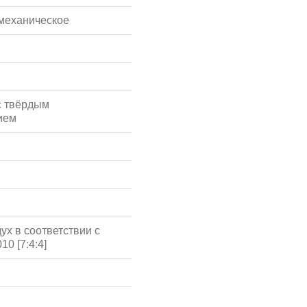
механическое
с твёрдым
ием
ух в соответствии с
10 [7:4:4]