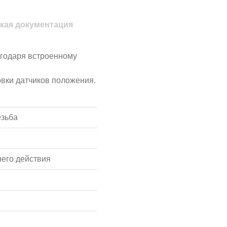
кая документация
агодаря встроенному
овки датчиков положения.
езьба
его действия