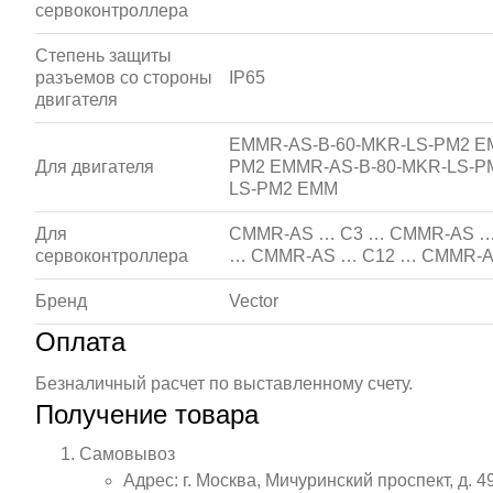
сервоконтроллера
Степень защиты
разъемов со стороны
IP65
двигателя
EMMR-AS-B-60-MKR-LS-PM2 EM
Для двигателя
PM2 EMMR-AS-B-80-MKR-LS-P
LS-PM2 EMM
Для
CMMR-AS … C3 … CMMR-AS …
сервоконтроллера
… CMMR-AS … C12 … CMMR-A
Бренд
Vector
Оплата
Безналичный расчет по выставленному счету.
Получение товара
Самовывоз
Адрес: г. Москва, Мичуринский проспект, д. 4