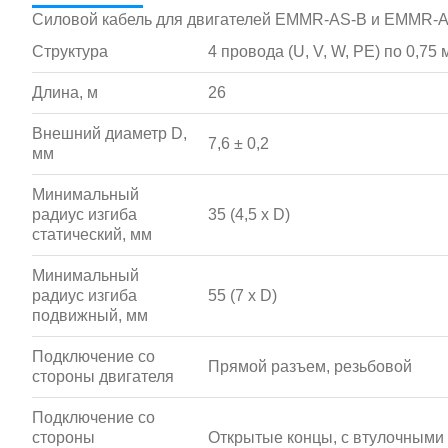
Силовой кабель для двигателей EMMR-AS-B и EMMR-
Структура
4 провода (U, V, W, PE) по 0,75 
Длина, м
26
Внешний диаметр D,
7,6 ± 0,2
мм
Минимальный
радиус изгиба
35 (4,5 x D)
статический, мм
Минимальный
радиус изгиба
55 (7 x D)
подвижный, мм
Подключение со
Прямой разъем, резьбовой
стороны двигателя
Подключение со
стороны
Открытые концы, с втулочными