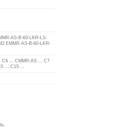
MR-AS-B-60-LKR-LS-
M2 EMMR-AS-B-80-LKR-
 C6 … CMMR-AS … C7
S … C15 …
9а.