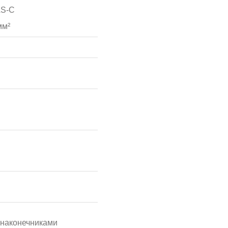
AS-C
мм²
 наконечниками