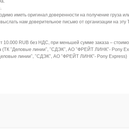
9а.
.
ходимо иметь оригинал доверенности на получение груза ил
о выслать нам доверительное письмо от организации на эт
от 10.000 RUB без НДС, при меньшей сумме заказа – стоим
а (ТК "Деловые линии", "СДЭК", АО "ФРЕЙТ ЛИНК"- Pony Ex
Деловые линии", "СДЭК", АО "ФРЕЙТ ЛИНК"- Pony Express)