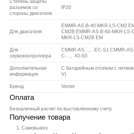
Степень защиты
разъемов со
IP20
стороны двигателя
EMMR-AS-B-40-MKR-LS-CM2 EM
Для двигателя
CM2B EMMR-AS-B-60-MKR-LS-
MKR-LS-CM2B EM
Для
CMMR-AS- … -EC-S1 CMMR-AS-
сервоконтроллера
C- … -IO-S0
Дополнительная
С батарейным отсеком с литиево
информация
V)
Бренд
Vector
Оплата
Безналичный расчет по выставленному счету.
Получение товара
Самовывоз