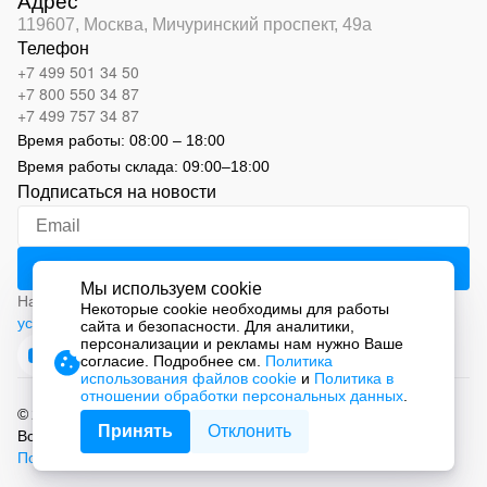
Адрес
119607, Москва,
Мичуринский проспект, 49а
Телефон
+7 499 501 34 50
+7 800 550 34 87
+7 499 757 34 87
Время работы:
08:00 – 18:00
Время работы склада:
09:00
–
18:00
Подписаться на новости
Мы используем cookie
Нажимая на кнопку «Подписаться», вы соглашаетесь с
Некоторые cookie необходимы для работы
условиями обработки персональных данных
сайта и безопасности. Для аналитики,
персонализации и рекламы нам нужно Ваше
согласие. Подробнее см.
Политика
использования файлов cookie
и
Политика в
отношении обработки персональных данных
.
© 2026 ООО «СМАРТ Автоматизация»
Принять
Отклонить
Все права защищены.
Политика обработки персональных данных