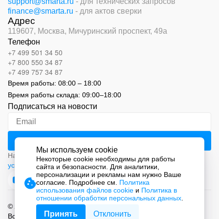
support@smarta.ru
- для технических запросов
finance@smarta.ru
- для актов сверки
Адрес
119607, Москва,
Мичуринский проспект, 49а
Телефон
+7 499 501 34 50
+7 800 550 34 87
+7 499 757 34 87
Время работы:
08:00 – 18:00
Время работы склада:
09:00
–
18:00
Подписаться на новости
Мы используем cookie
Нажимая на кнопку «Подписаться», вы соглашаетесь с
Некоторые cookie необходимы для работы
условиями обработки персональных данных
сайта и безопасности. Для аналитики,
персонализации и рекламы нам нужно Ваше
согласие. Подробнее см.
Политика
использования файлов cookie
и
Политика в
отношении обработки персональных данных
.
© 2026 ООО «СМАРТ Автоматизация»
Принять
Отклонить
Все права защищены.