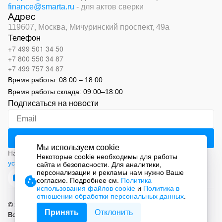
finance@smarta.ru
- для актов сверки
Адрес
119607, Москва,
Мичуринский проспект, 49а
Телефон
+7 499 501 34 50
+7 800 550 34 87
+7 499 757 34 87
Время работы:
08:00 – 18:00
Время работы склада:
09:00
–
18:00
Подписаться на новости
Мы используем cookie
Нажимая на кнопку «Подписаться», вы соглашаетесь с
Некоторые cookie необходимы для работы
условиями обработки персональных данных
сайта и безопасности. Для аналитики,
персонализации и рекламы нам нужно Ваше
согласие. Подробнее см.
Политика
использования файлов cookie
и
Политика в
отношении обработки персональных данных
.
© 2026 ООО «СМАРТ Автоматизация»
Принять
Отклонить
Все права защищены.