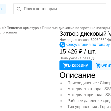
а
ия
Пищевая арматура
Пищевые дисковые поворотные затворы
ого товара
Затвор дисковый 
Номер для заказа: 30069589
На
Консультация по товару
15 426 ₽ / шт.
Цена указана без НДС
В корзину
Купит
Описание
Присоединение : Clamp
Материал затвора : SS
Материал привода : S
Рабочее давление сред
Тип управления : Гориз