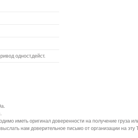
ривод одност.дейст.
9а.
.
ходимо иметь оригинал доверенности на получение груза ил
о выслать нам доверительное письмо от организации на эт