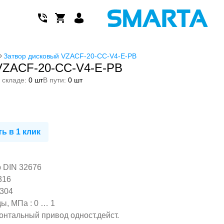
Затвор дисковый VZACF-20-CC-V4-E-PB
VZACF-20-CC-V4-E-PB
 складе:
0 шт
В пути:
0 шт
ь в 1 клик
 DIN 32676
316
S304
ы, МПа : 0 … 1
онтальный привод одност.дейст.