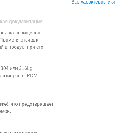
Все характеристики
кая документация
ования в пищевой,
 Применяются для
 в продукт при его
304 или 316L);
астомеров (EPDM,
иже), что предотвращает
змов.
ючающее утечки и