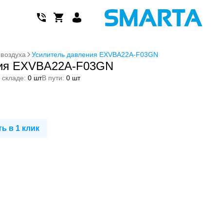
 воздуха
Усилитель давления EXVBA22A-F03GN
ния EXVBA22A-F03GN
 складе:
0 шт
В пути:
0 шт
ь в 1 клик