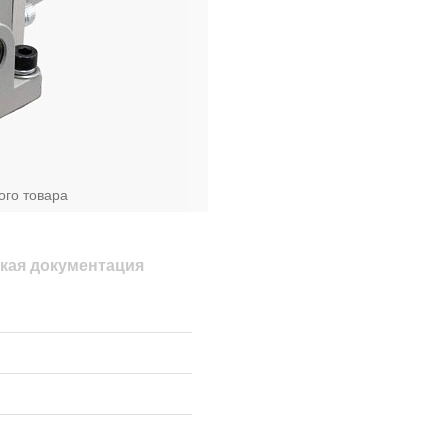
ого товара
кая документация