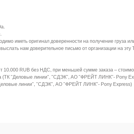
9а.
.
ходимо иметь оригинал доверенности на получение груза ил
о выслать нам доверительное письмо от организации на эт
от 10.000 RUB без НДС, при меньшей сумме заказа – стоим
а (ТК "Деловые линии", "СДЭК", АО "ФРЕЙТ ЛИНК"- Pony Ex
Деловые линии", "СДЭК", АО "ФРЕЙТ ЛИНК"- Pony Express)