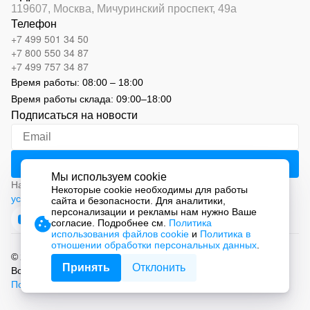
119607, Москва,
Мичуринский проспект, 49а
Телефон
+7 499 501 34 50
+7 800 550 34 87
+7 499 757 34 87
Время работы:
08:00 – 18:00
Время работы склада:
09:00
–
18:00
Подписаться на новости
Мы используем cookie
Нажимая на кнопку «Подписаться», вы соглашаетесь с
Некоторые cookie необходимы для работы
условиями обработки персональных данных
сайта и безопасности. Для аналитики,
персонализации и рекламы нам нужно Ваше
согласие. Подробнее см.
Политика
использования файлов cookie
и
Политика в
отношении обработки персональных данных
.
© 2026 ООО «СМАРТ Автоматизация»
Принять
Отклонить
Все права защищены.
Политика обработки персональных данных