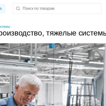
а
истемы
роизводство, тяжелые систем